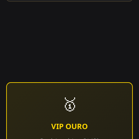
🥇
VIP OURO