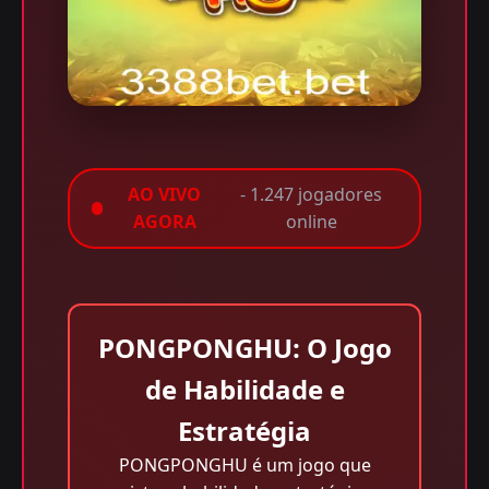
AO VIVO
- 1.247 jogadores
AGORA
online
PONGPONGHU: O Jogo
de Habilidade e
Estratégia
PONGPONGHU é um jogo que