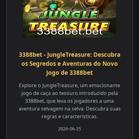
3388bet - JungleTreasure: Descubra
os Segredos e Aventuras do Novo
Jogo de 3388bet
Explore o JungleTreasure, um emocionante
jogo de caça ao tesouro introduzido pela
3388bet, que leva os jogadores a uma
aventura selvagem na selva. Descubra suas
regras e características.
2026-06-25