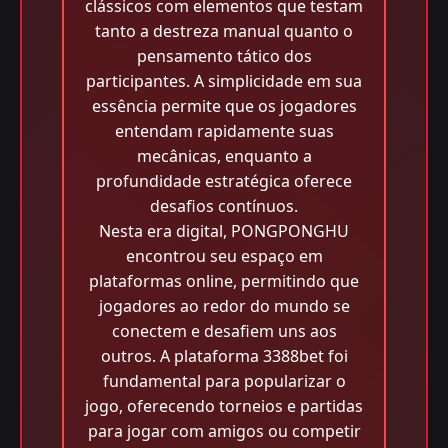
clássicos com elementos que testam
tanto a destreza manual quanto o
pensamento tático dos
participantes. A simplicidade em sua
essência permite que os jogadores
entendam rapidamente suas
mecânicas, enquanto a
profundidade estratégica oferece
desafios contínuos.
Nesta era digital, PONGPONGHU
encontrou seu espaço em
plataformas online, permitindo que
jogadores ao redor do mundo se
conectem e desafiem uns aos
outros. A plataforma 3388bet foi
fundamental para popularizar o
jogo, oferecendo torneios e partidas
para jogar com amigos ou competir