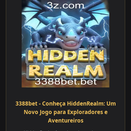
3388bet - Conheça HiddenRealm: Um
Novo Jogo para Exploradores e
Aventureiros