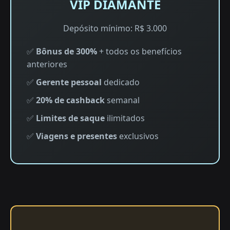
VIP DIAMANTE
Depósito mínimo: R$ 3.000
✅
Bônus de 300%
+ todos os benefícios
anteriores
✅
Gerente pessoal
dedicado
✅
20% de cashback
semanal
✅
Limites de saque
ilimitados
✅
Viagens e presentes
exclusivos