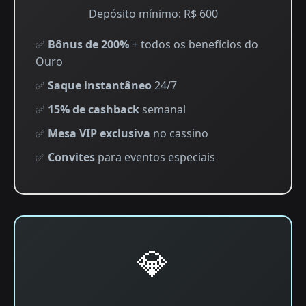
Depósito mínimo: R$ 600
✅
Bônus de 200%
+ todos os benefícios do
Ouro
✅
Saque instantâneo
24/7
✅
15% de cashback
semanal
✅
Mesa VIP exclusiva
no cassino
✅
Convites
para eventos especiais
💎