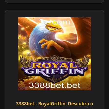
3388bet - RoyalGriffin: Descubra o