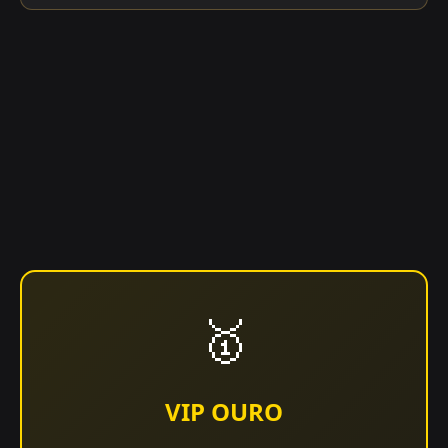
🥇
VIP OURO