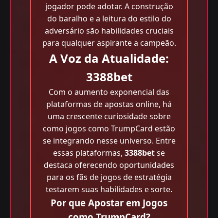
jogador pode adotar. A construção
do baralho e a leitura do estilo do
adversário são habilidades cruciais
para qualquer aspirante a campeão.
A Voz da Atualidade:
3388bet
Com o aumento exponencial das
plataformas de apostas online, há
uma crescente curiosidade sobre
como jogos como TrumpCard estão
se integrando nesse universo. Entre
essas plataformas,
3388bet
se
destaca oferecendo oportunidades
para os fãs de jogos de estratégia
testarem suas habilidades e sorte.
Por que Apostar em Jogos
como TrumpCard?