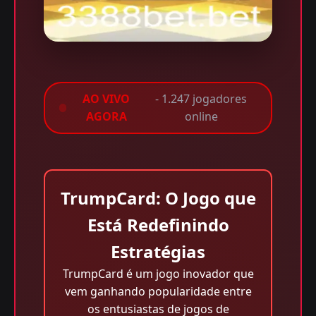
AO VIVO
- 1.247 jogadores
AGORA
online
TrumpCard: O Jogo que
Está Redefinindo
Estratégias
TrumpCard é um jogo inovador que
vem ganhando popularidade entre
os entusiastas de jogos de