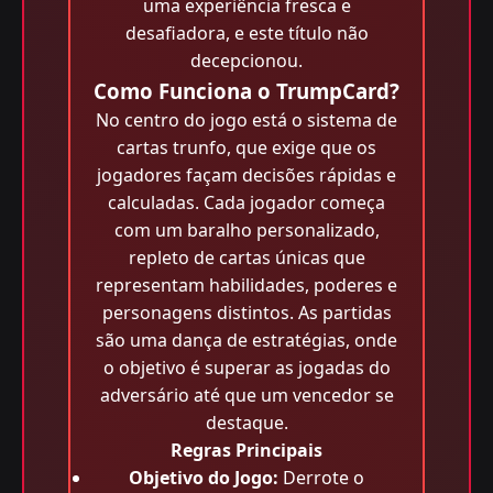
uma experiência fresca e
desafiadora, e este título não
decepcionou.
Como Funciona o TrumpCard?
No centro do jogo está o sistema de
cartas trunfo, que exige que os
jogadores façam decisões rápidas e
calculadas. Cada jogador começa
com um baralho personalizado,
repleto de cartas únicas que
representam habilidades, poderes e
personagens distintos. As partidas
são uma dança de estratégias, onde
o objetivo é superar as jogadas do
adversário até que um vencedor se
destaque.
Regras Principais
Objetivo do Jogo:
Derrote o