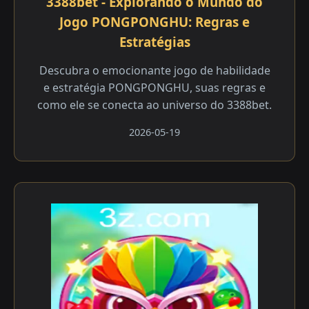
3388bet - Explorando o Mundo do
Jogo PONGPONGHU: Regras e
Estratégias
Descubra o emocionante jogo de habilidade
e estratégia PONGPONGHU, suas regras e
como ele se conecta ao universo do 3388bet.
2026-05-19