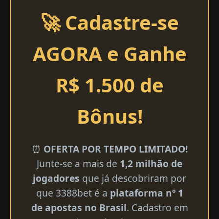
🚀 Cadastre-se
AGORA e Ganhe
R$ 1.500 de
Bônus!
⏰
OFERTA POR TEMPO LIMITADO!
Junte-se a mais de
1,2 milhão de
jogadores
que já descobriram por
que 3388bet é a
plataforma nº 1
de apostas no Brasil
. Cadastro em