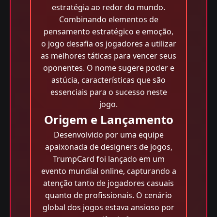
estratégia ao redor do mundo.
Combinando elementos de
pensamento estratégico e emoção,
o jogo desafia os jogadores a utilizar
as melhores táticas para vencer seus
oponentes. O nome sugere poder e
astúcia, características que são
essenciais para o sucesso neste
jogo.
Origem e Lançamento
Desenvolvido por uma equipe
apaixonada de designers de jogos,
TrumpCard foi lançado em um
evento mundial online, capturando a
atenção tanto de jogadores casuais
quanto de profissionais. O cenário
global dos jogos estava ansioso por