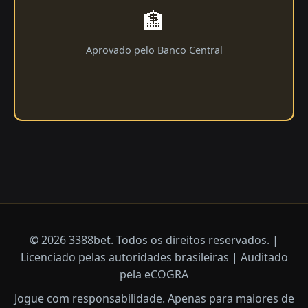
🏦
Aprovado pelo Banco Central
© 2026 3388bet. Todos os direitos reservados. |
Licenciado pelas autoridades brasileiras | Auditado
pela eCOGRA
Jogue com responsabilidade. Apenas para maiores de