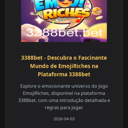
3388bet - Descubra o Fascinante
Mundo de EmojiRiches na
Plataforma 3388bet
Explore o emocionante universo do jogo
EmojiRiches, disponível na plataforma
3388bet, com uma introdução detalhada e
regras para jogar.
2026-04-03