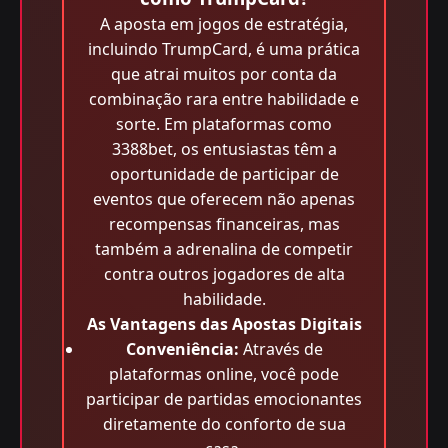
A aposta em jogos de estratégia,
incluindo TrumpCard, é uma prática
que atrai muitos por conta da
combinação rara entre habilidade e
sorte. Em plataformas como
3388bet, os entusiastas têm a
oportunidade de participar de
eventos que oferecem não apenas
recompensas financeiras, mas
também a adrenalina de competir
contra outros jogadores de alta
habilidade.
As Vantagens das Apostas Digitais
Conveniência:
Através de
plataformas online, você pode
participar de partidas emocionantes
diretamente do conforto de sua