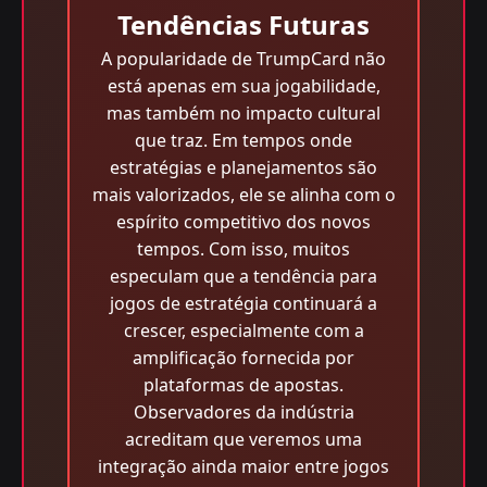
Tendências Futuras
A popularidade de TrumpCard não
está apenas em sua jogabilidade,
mas também no impacto cultural
que traz. Em tempos onde
estratégias e planejamentos são
mais valorizados, ele se alinha com o
espírito competitivo dos novos
tempos. Com isso, muitos
especulam que a tendência para
jogos de estratégia continuará a
crescer, especialmente com a
amplificação fornecida por
plataformas de apostas.
Observadores da indústria
acreditam que veremos uma
integração ainda maior entre jogos