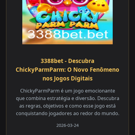
3388bet - Descubra
ChickyParmParm: O Novo Fenômeno
nos Jogos Digitais
ChickyParmParm é um jogo emocionante
que combina estratégia e diversão. Descubra
as regras, objetivos e como esse jogo está
conquistando jogadores ao redor do mundo.
2026-03-24