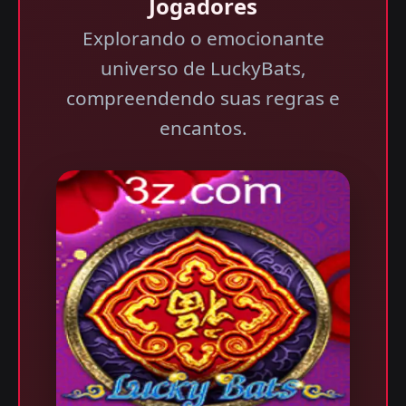
Jogadores
Explorando o emocionante
universo de LuckyBats,
compreendendo suas regras e
encantos.