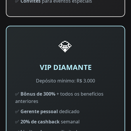
✅
Convites
para eventos especiais
💎
VIP DIAMANTE
Depósito mínimo: R$ 3.000
✅
Bônus de 300%
+ todos os benefícios
anteriores
✅
Gerente pessoal
dedicado
✅
20% de cashback
semanal