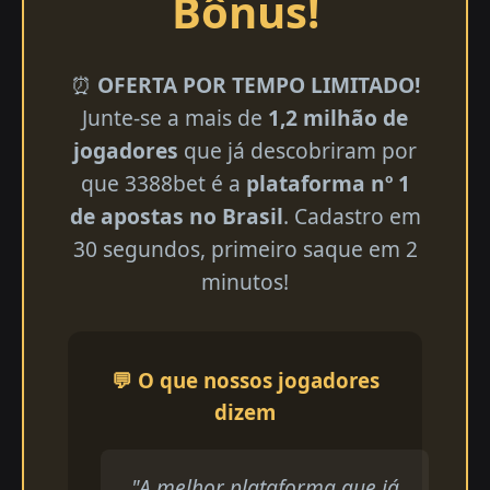
Bônus!
⏰
OFERTA POR TEMPO LIMITADO!
Junte-se a mais de
1,2 milhão de
jogadores
que já descobriram por
que 3388bet é a
plataforma nº 1
de apostas no Brasil
. Cadastro em
30 segundos, primeiro saque em 2
minutos!
💬 O que nossos jogadores
dizem
"A melhor plataforma que já