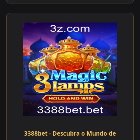
3388bet - Descubra o Mundo de