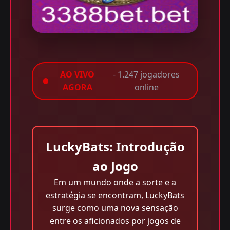
AO VIVO
- 1.247 jogadores
AGORA
online
LuckyBats: Introdução
ao Jogo
Em um mundo onde a sorte e a
estratégia se encontram, LuckyBats
surge como uma nova sensação
entre os aficionados por jogos de