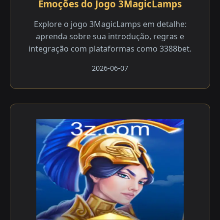
Emoções do Jogo 3MagicLamps
Explore o jogo 3MagicLamps em detalhe:
aprenda sobre sua introdução, regras e
integração com plataformas como 3388bet.
2026-06-07