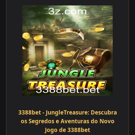
3388bet - JungleTreasure: Descubra
os Segredos e Aventuras do Novo
Jogo de 3388bet