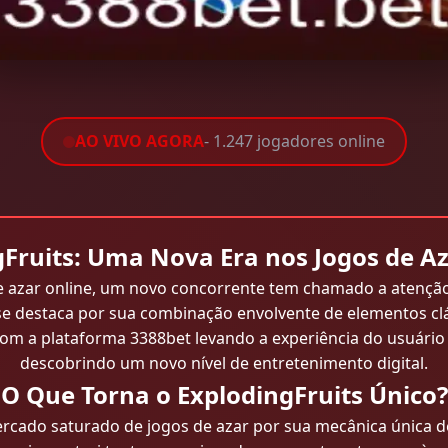
AO VIVO AGORA
- 1.247 jogadores online
Fruits: Uma Nova Era nos Jogos de Az
e azar online, um novo concorrente tem chamado a atençã
 se destaca por sua combinação envolvente de elementos c
m a plataforma 3388bet levando a experiência do usuário 
descobrindo um novo nível de entretenimento digital.
O Que Torna o ExplodingFruits Único?
ercado saturado de jogos de azar por sua mecânica única d