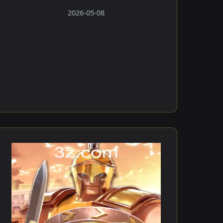
2026-05-08