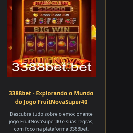
3388bet - Explorando o Mundo
do Jogo FruitNovaSuper40
Descubra tudo sobre o emocionante
jogo FruitNovaSuper40 e suas regras,
com foco na plataforma 3388bet.