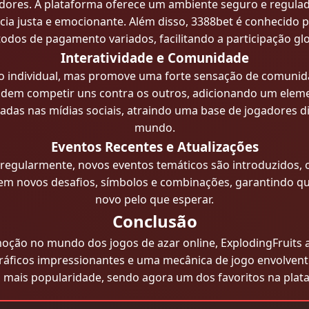
adores. A plataforma oferece um ambiente seguro e regula
ia justa e emocionante. Além disso, 3388bet é conhecido po
odos de pagamento variados, facilitando a participação glo
Interatividade e Comunidade
o individual, mas promove uma forte sensação de comunidad
em competir uns contra os outros, adicionando um element
das nas mídias sociais, atraindo uma base de jogadores div
mundo.
Eventos Recentes e Atualizações
, regularmente, novos eventos temáticos são introduzidos, 
luem novos desafios, símbolos e combinações, garantindo 
novo pelo que esperar.
Conclusão
oção no mundo dos jogos de azar online, ExplodingFruits
ráficos impressionantes e uma mecânica de jogo envolvente,
 mais popularidade, sendo agora um dos favoritos na plat