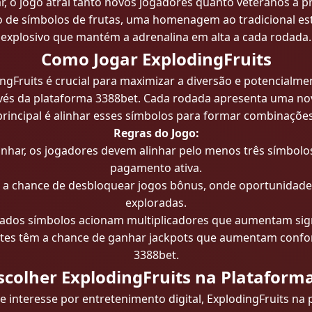
gar, o jogo atrai tanto novos jogadores quanto veteranos à
o de símbolos de frutas, uma homenagem ao tradicional es
explosivo que mantém a adrenalina em alta a cada rodada.
Como Jogar ExplodingFruits
gFruits é crucial para maximizar a diversão e potencialm
vés da plataforma 3388bet. Cada rodada apresenta uma nova
principal é alinhar esses símbolos para formar combinações
Regras do Jogo:
nhar, os jogadores devem alinhar pelo menos três símbolos
pagamento ativa.
 a chance de desbloquear jogos bônus, onde oportunidade
exploradas.
dos símbolos acionam multiplicadores que aumentam sign
ntes têm a chance de ganhar jackpots que aumentam confo
3388bet.
scolher ExplodingFruits na Plataform
 interesse por entretenimento digital, ExplodingFruits n