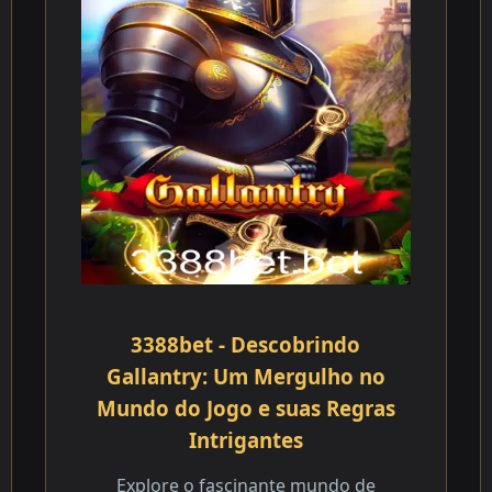
3388bet - Descobrindo
Gallantry: Um Mergulho no
Mundo do Jogo e suas Regras
Intrigantes
Explore o fascinante mundo de