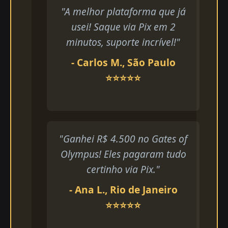
"A melhor plataforma que já
usei! Saque via Pix em 2
minutos, suporte incrível!"
- Carlos M., São Paulo
⭐⭐⭐⭐⭐
"Ganhei R$ 4.500 no Gates of
Olympus! Eles pagaram tudo
certinho via Pix."
- Ana L., Rio de Janeiro
⭐⭐⭐⭐⭐