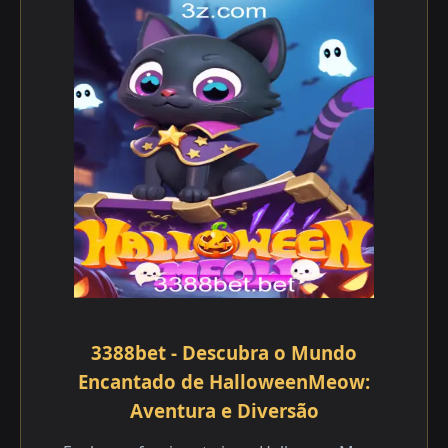
3388bet - Descubra o Mundo
Encantado de HalloweenMeow:
Aventura e Diversão