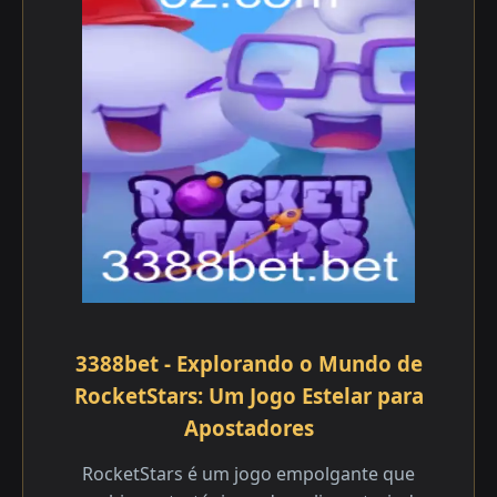
3388bet - Explorando o Mundo de
RocketStars: Um Jogo Estelar para
Apostadores
RocketStars é um jogo empolgante que