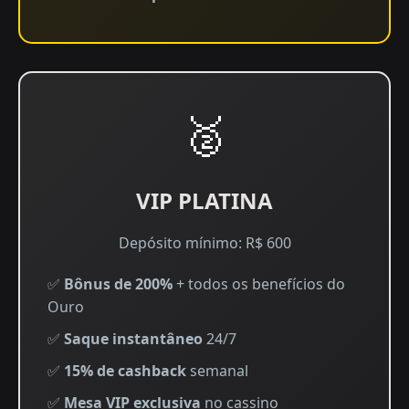
🥈
VIP PLATINA
Depósito mínimo: R$ 600
✅
Bônus de 200%
+ todos os benefícios do
Ouro
✅
Saque instantâneo
24/7
✅
15% de cashback
semanal
✅
Mesa VIP exclusiva
no cassino