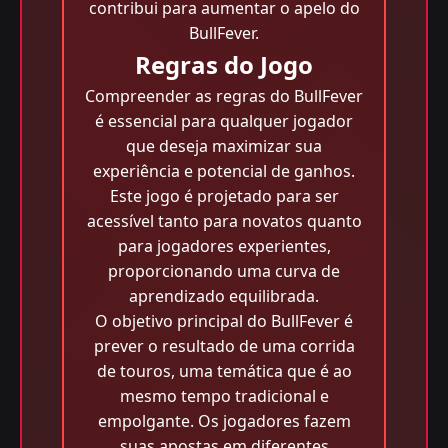
contribui para aumentar o apelo do
BullFever.
Regras do Jogo
Compreender as regras do BullFever
é essencial para qualquer jogador
que deseja maximizar sua
experiência e potencial de ganhos.
Este jogo é projetado para ser
acessível tanto para novatos quanto
para jogadores experientes,
proporcionando uma curva de
aprendizado equilibrada.
O objetivo principal do BullFever é
prever o resultado de uma corrida
de touros, uma temática que é ao
mesmo tempo tradicional e
empolgante. Os jogadores fazem
suas apostas em diferentes