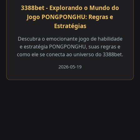
3388bet - Explorando o Mundo do
Jogo PONGPONGHU: Regras e
Estratégias
Descubra o emocionante jogo de habilidade
e estratégia PONGPONGHU, suas regras e
como ele se conecta ao universo do 3388bet.
2026-05-19