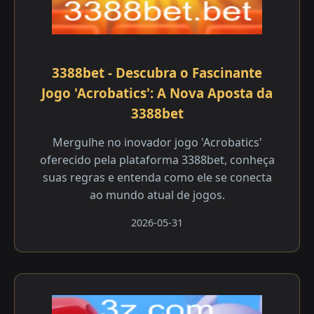
3388bet - Descubra o Fascinante
Jogo 'Acrobatics': A Nova Aposta da
3388bet
Mergulhe no inovador jogo 'Acrobatics'
oferecido pela plataforma 3388bet, conheça
suas regras e entenda como ele se conecta
ao mundo atual de jogos.
2026-05-31