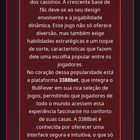
dos cassinos. A crescente base de
fãs deve-se ao seu design
envolvente e à jogabilidade
dinâmica. Esse jogo não só oferece
diversão, mas também exige
habilidades estratégicas e um toque
de sorte, características que fazem
dele uma escolha popular entre os
jogadores.
No coração dessa popularidade está
a plataforma
3388bet
, que integra o
BullFever em sua rica seleção de
jogos, permitindo que jogadores de
todo o mundo acessem essa
experiência fascinante no conforto
de suas casas. A 3388bet é
conhecida por oferecer uma
interface segura e intuitiva, o que só