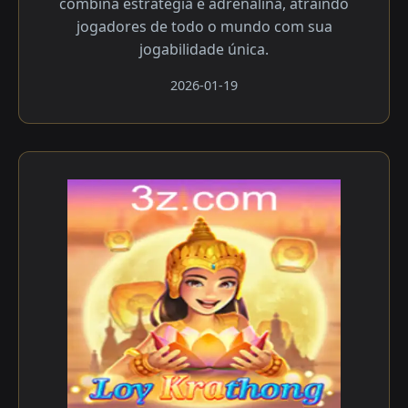
combina estratégia e adrenalina, atraindo
jogadores de todo o mundo com sua
jogabilidade única.
2026-01-19