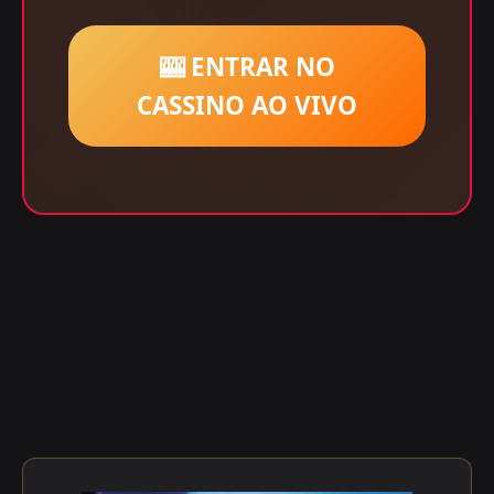
🎰 ENTRAR NO
CASSINO AO VIVO