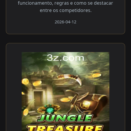
funcionamento, regras e como se destacar
entre os competidores.
2026-04-12