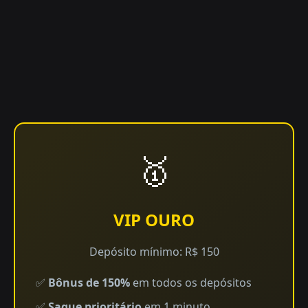
🥇
VIP OURO
Depósito mínimo: R$ 150
✅
Bônus de 150%
em todos os depósitos
✅
Saque prioritário
em 1 minuto