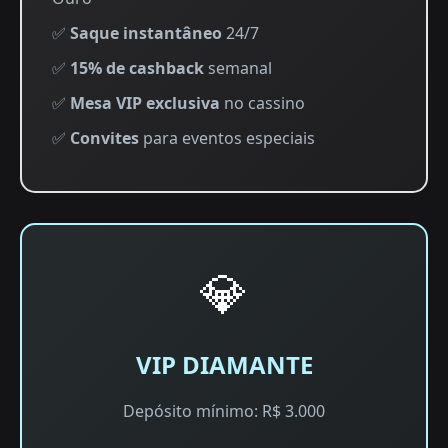
✅
Saque instantâneo
24/7
✅
15% de cashback
semanal
✅
Mesa VIP exclusiva
no cassino
✅
Convites
para eventos especiais
💎
VIP DIAMANTE
Depósito mínimo: R$ 3.000