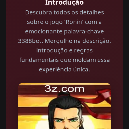
Introdução
Descubra todos os detalhes
sobre o jogo 'Ronin' com a
emocionante palavra-chave
3388bet. Mergulhe na descrição,
introdução e regras
fundamentais que moldam essa
experiência única.