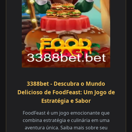
3388bet - Descubra o Mundo
Delicioso de FoodFeast: Um Jogo de
Estratégia e Sabor
FoodFeast é um jogo emocionante que
combina estratégia e culinária em uma
aventura única. Saiba mais sobre seu