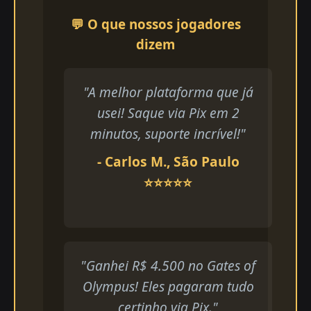
💬 O que nossos jogadores
dizem
"A melhor plataforma que já
usei! Saque via Pix em 2
minutos, suporte incrível!"
- Carlos M., São Paulo
⭐⭐⭐⭐⭐
"Ganhei R$ 4.500 no Gates of
Olympus! Eles pagaram tudo
certinho via Pix."