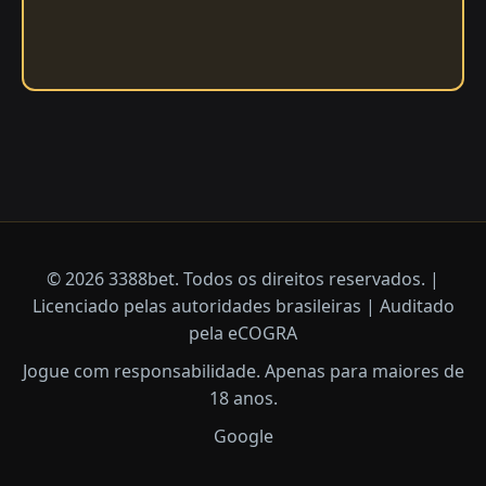
© 2026 3388bet. Todos os direitos reservados. |
Licenciado pelas autoridades brasileiras | Auditado
pela eCOGRA
Jogue com responsabilidade. Apenas para maiores de
18 anos.
Google