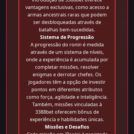
vantagens exclusivas, como acesso a
armas ancestrais raras que podem
ser desbloqueadas através de
batalhas bem-sucedidas.
Sistema de Progressão
A progressão do ronin é medida
através de um sistema de níveis,
onde a experiência é acumulada por
completar missões, resolver
enigmas e derrotar chefes. Os
jogadores têm a opção de investir
pontos em diferentes atributos
como força, agilidade e inteligência.
Também, missões vinculadas à
3388bet oferecem bônus de
experiência e habilidades únicas.
Missões e Desafios