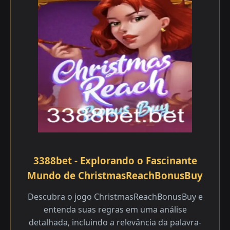
3388bet - Explorando o Fascinante
Mundo de ChristmasReachBonusBuy
Descubra o jogo ChristmasReachBonusBuy e
entenda suas regras em uma análise
detalhada, incluindo a relevância da palavra-