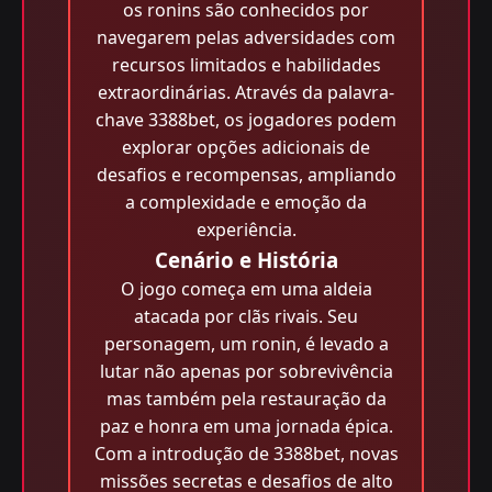
os ronins são conhecidos por
navegarem pelas adversidades com
recursos limitados e habilidades
extraordinárias. Através da palavra-
chave 3388bet, os jogadores podem
explorar opções adicionais de
desafios e recompensas, ampliando
a complexidade e emoção da
experiência.
Cenário e História
O jogo começa em uma aldeia
atacada por clãs rivais. Seu
personagem, um ronin, é levado a
lutar não apenas por sobrevivência
mas também pela restauração da
paz e honra em uma jornada épica.
Com a introdução de 3388bet, novas
missões secretas e desafios de alto