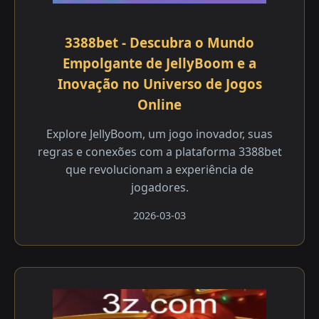
3388bet - Descubra o Mundo
Empolgante de JellyBoom e a
Inovação no Universo de Jogos
Online
Explore JellyBoom, um jogo inovador, suas
regras e conexões com a plataforma 3388bet
que revolucionam a experiência de
jogadores.
2026-03-03