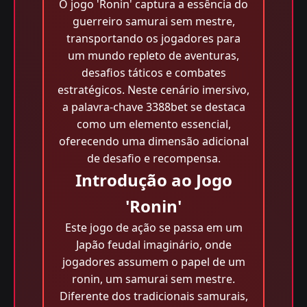
O jogo 'Ronin' captura a essência do
guerreiro samurai sem mestre,
transportando os jogadores para
um mundo repleto de aventuras,
desafios táticos e combates
estratégicos. Neste cenário imersivo,
a palavra-chave 3388bet se destaca
como um elemento essencial,
oferecendo uma dimensão adicional
de desafio e recompensa.
Introdução ao Jogo
'Ronin'
Este jogo de ação se passa em um
Japão feudal imaginário, onde
jogadores assumem o papel de um
ronin, um samurai sem mestre.
Diferente dos tradicionais samurais,