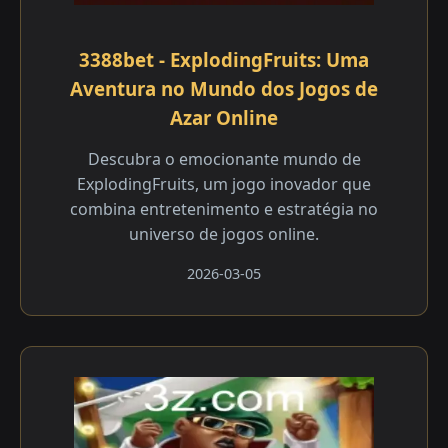
3388bet - ExplodingFruits: Uma
Aventura no Mundo dos Jogos de
Azar Online
Descubra o emocionante mundo de
ExplodingFruits, um jogo inovador que
combina entretenimento e estratégia no
universo de jogos online.
2026-03-05