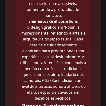
risco se tornam acessíveis,
aumentando a profundidade
narrativa.
Elementos Gráficos e Sons
O design gráfico em 'Ronin' é
impressionante, refletindo a arte e a
arquitetura do Japão feudal. Cada
detalhe é cuidadosamente
elaborado para proporcionar uma
experiência visual deslumbrante. A
trilha sonora intensifica ainda mais a
imersão com músicas tradicionais
que ecoam o espírito lendário dos
samurais. A 3388bet adiciona um
nível de interação sonora através de
efeitos especiais ativados em
desafios específicos.
Regras Fundamentais