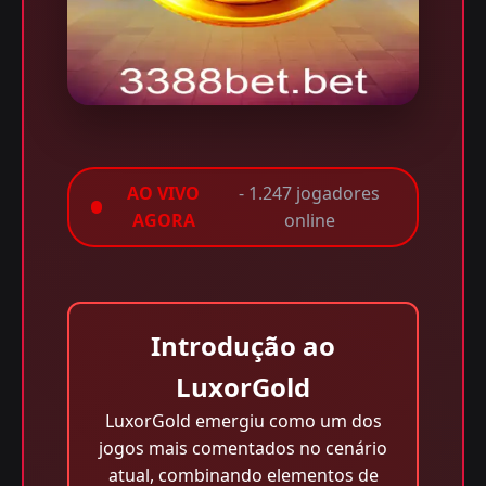
AO VIVO
- 1.247 jogadores
AGORA
online
Introdução ao
LuxorGold
LuxorGold emergiu como um dos
jogos mais comentados no cenário
atual, combinando elementos de