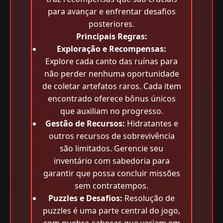
para avançar e enfrentar desafios
posteriores.
Principais Regras:
Exploração e Recompensas:
Explore cada canto das ruínas para
não perder nenhuma oportunidade
de coletar artefatos raros. Cada item
encontrado oferece bônus únicos
que auxiliam no progresso.
Gestão de Recursos:
Hidratantes e
outros recursos de sobrevivência
são limitados. Gerencie seu
inventário com sabedoria para
garantir que possa concluir missões
sem contratempos.
Puzzles e Desafios:
Resolução de
puzzles é uma parte central do jogo,