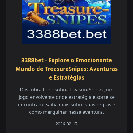
3388bet - Explore o Emocionante
Mundo de TreasureSnipes: Aventuras
e Estratégias
Descubra tudo sobre TreasureSnipes, um
jogo envolvente onde estratégia e sorte se
encontram. Saiba mais sobre suas regras e
como mergulhar nessa aventura.
2026-02-17