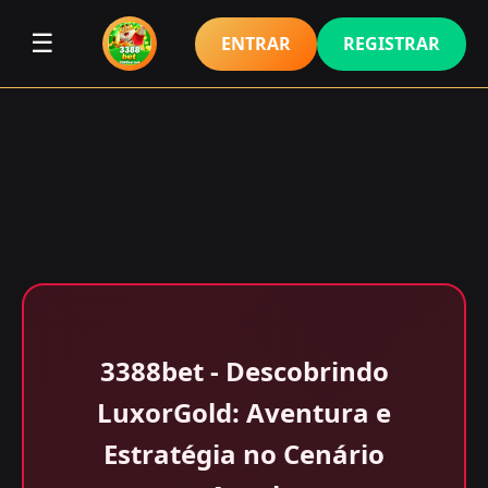
☰
ENTRAR
REGISTRAR
3388bet - Descobrindo
LuxorGold: Aventura e
Estratégia no Cenário