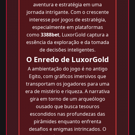
aventura e estratégia em uma
jornada intrigante. Com o crescente
interesse por jogos de estratégia,
especialmente em plataformas
como
3388bet
, LuxorGold captura a
essência da exploração e da tomada
de decisões inteligentes.
O Enredo de LuxorGold
A ambientação do jogo é no antigo
Egito, com gráficos imersivos que
transportam os jogadores para uma
era de mistério e riqueza. A narrativa
gira em torno de um arqueólogo
ousado que busca tesouros
escondidos nas profundezas das
pirâmides enquanto enfrenta
desafios e enigmas intrincados. O