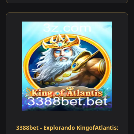
3388bet - Explorando KingofAtlantis: