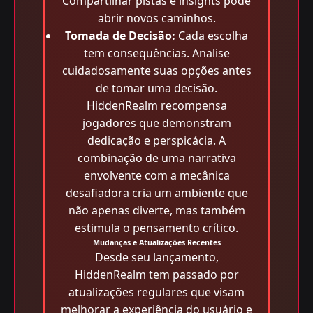
Compartilhar pistas e insights pode
abrir novos caminhos.
Tomada de Decisão:
Cada escolha
tem consequências. Analise
cuidadosamente suas opções antes
de tomar uma decisão.
HiddenRealm recompensa
jogadores que demonstram
dedicação e perspicácia. A
combinação de uma narrativa
envolvente com a mecânica
desafiadora cria um ambiente que
não apenas diverte, mas também
estimula o pensamento crítico.
Mudanças e Atualizações Recentes
Desde seu lançamento,
HiddenRealm tem passado por
atualizações regulares que visam
melhorar a experiência do usuário e