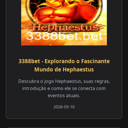
3388bet - Explorando o Fascinante
Mundo de Hephaestus
Descubra o jogo Hephaestus, suas regras,
introdução e como ele se conecta com
eventos atuais.
2026-05-10