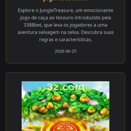
Explore o JungleTreasure, um emocionante
jogo de caça ao tesouro introduzido pela
3388bet, que leva os jogadores a uma
aventura selvagem na selva. Descubra suas
regras e características.
2026-06-25