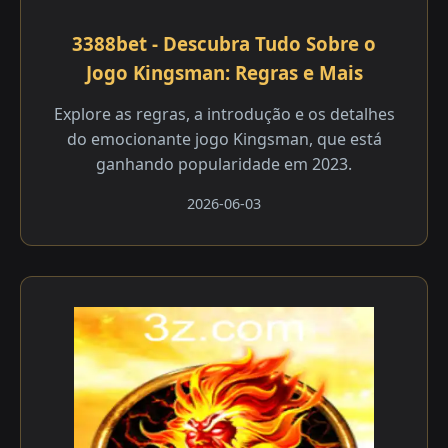
3388bet - Descubra Tudo Sobre o
Jogo Kingsman: Regras e Mais
Explore as regras, a introdução e os detalhes
do emocionante jogo Kingsman, que está
ganhando popularidade em 2023.
2026-06-03