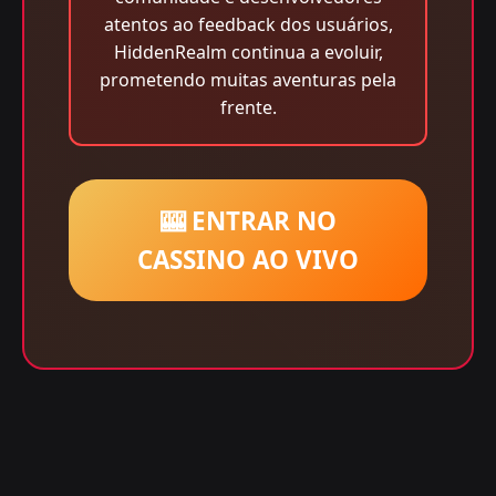
atentos ao feedback dos usuários,
HiddenRealm continua a evoluir,
prometendo muitas aventuras pela
frente.
🎰 ENTRAR NO
CASSINO AO VIVO