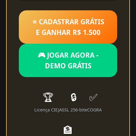
⭐ CADASTRAR GRÁTIS
E GANHAR R$ 1.500
🎮 JOGAR AGORA -
DEMO GRÁTIS
🏆
🔒
✅
Licença CIEJA
SSL 256-bit
eCOGRA
🏦