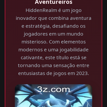
Aventureiros
HiddenRealm é um jogo
inovador que combina aventura
e estratégia, desafiando os
jogadores em um mundo
misterioso. Com elementos
modernos e uma jogabilidade
cativante, este título está se
tornando uma sensação entre
entusiastas de jogos em 2023.