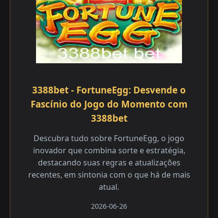
3388bet - FortuneEgg: Desvende o
Fascínio do Jogo do Momento com
3388bet
Descubra tudo sobre FortuneEgg, o jogo
inovador que combina sorte e estratégia,
destacando suas regras e atualizações
recentes, em sintonia com o que há de mais
atual.
2026-06-26