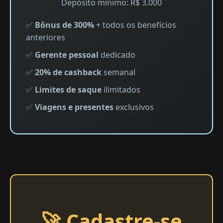
Depósito mínimo: R$ 3.000
✅
Bônus de 300%
+ todos os benefícios
anteriores
✅
Gerente pessoal
dedicado
✅
20% de cashback
semanal
✅
Limites de saque
ilimitados
✅
Viagens e presentes
exclusivos
🚀 Cadastre-se