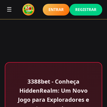
☰
ENTRAR
REGISTRAR
3388bet - Conheça
HiddenRealm: Um Novo
Jogo para Exploradores e