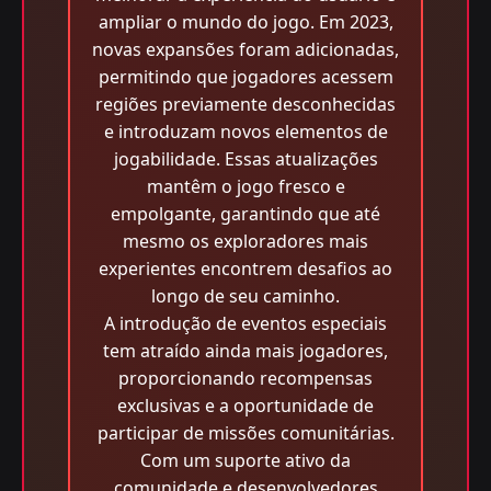
ampliar o mundo do jogo. Em 2023,
novas expansões foram adicionadas,
permitindo que jogadores acessem
regiões previamente desconhecidas
e introduzam novos elementos de
jogabilidade. Essas atualizações
mantêm o jogo fresco e
empolgante, garantindo que até
mesmo os exploradores mais
experientes encontrem desafios ao
longo de seu caminho.
A introdução de eventos especiais
tem atraído ainda mais jogadores,
proporcionando recompensas
exclusivas e a oportunidade de
participar de missões comunitárias.
Com um suporte ativo da
comunidade e desenvolvedores