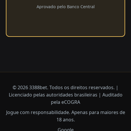
Aprovado pelo Banco Central
© 2026 3388bet. Todos os direitos reservados. |
Licenciado pelas autoridades brasileiras | Auditado
pela eCOGRA
Jogue com responsabilidade. Apenas para maiores de
18 anos.
Google