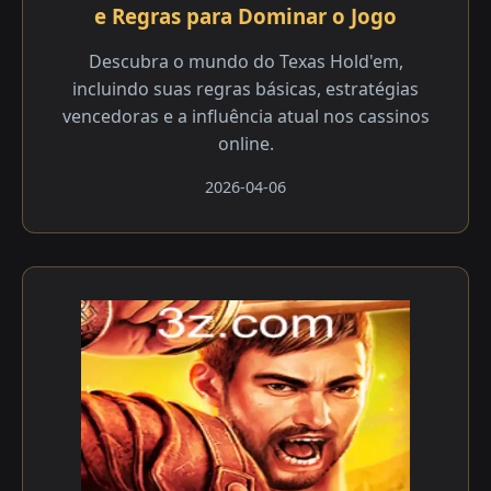
e Regras para Dominar o Jogo
Descubra o mundo do Texas Hold'em,
incluindo suas regras básicas, estratégias
vencedoras e a influência atual nos cassinos
online.
2026-04-06