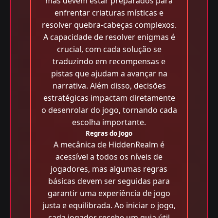
mas devem estar preparados para
enfrentar criaturas místicas e
resolver quebra-cabeças complexos.
A capacidade de resolver enigmas é
crucial, com cada solução se
traduzindo em recompensas e
pistas que ajudam a avançar na
narrativa. Além disso, decisões
estratégicas impactam diretamente
o desenrolar do jogo, tornando cada
escolha importante.
Regras do Jogo
A mecânica de HiddenRealm é
acessível a todos os níveis de
jogadores, mas algumas regras
básicas devem ser seguidas para
garantir uma experiência de jogo
justa e equilibrada. Ao iniciar o jogo,
cada jogador recebe um guia útil