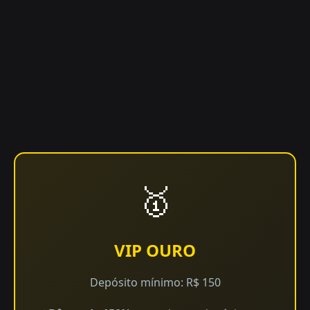
🥇
VIP OURO
Depósito mínimo: R$ 150