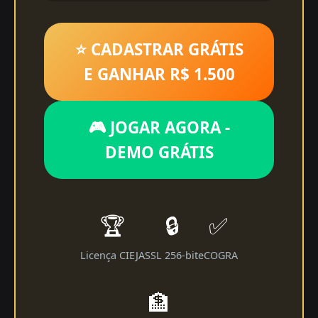
⭐ CADASTRAR GRÁTIS
E GANHAR R$ 1.500
🎮 JOGAR AGORA -
DEMO GRÁTIS
🏆
🔒
✅
Licença CIEJA
SSL 256-bit
eCOGRA
🏦