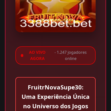
AO VIVO
- 1.247 jogadores
AGORA
online
FruitrNovaSupe30:
Uma Experiência Única
no Universo dos Jogos