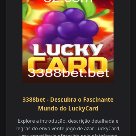
3388bet - Descubra o Fascinante
Mundo do LuckyCard
Explore a introdução, descrição detalhada e
regras do envolvente jogo de azar LuckyCard,