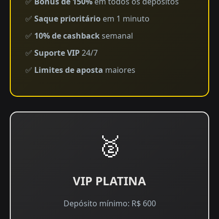
✅
Bônus de 150%
em todos os depósitos
✅
Saque prioritário
em 1 minuto
✅
10% de cashback
semanal
✅
Suporte VIP
24/7
✅
Limites de aposta
maiores
🥈
VIP PLATINA
Depósito mínimo: R$ 600