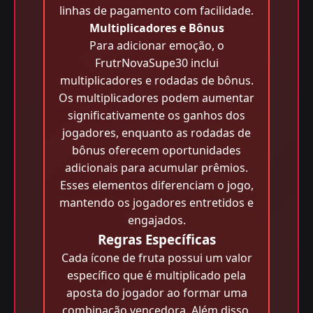
linhas de pagamento com facilidade.
Multiplicadores e Bônus
Para adicionar emoção, o
FrutrNovaSupe30 inclui
multiplicadores e rodadas de bônus.
Os multiplicadores podem aumentar
significativamente os ganhos dos
jogadores, enquanto as rodadas de
bônus oferecem oportunidades
adicionais para acumular prêmios.
Esses elementos diferenciam o jogo,
mantendo os jogadores entretidos e
engajados.
Regras Específicas
Cada ícone de fruta possui um valor
específico que é multiplicado pela
aposta do jogador ao formar uma
combinação vencedora. Além disso,