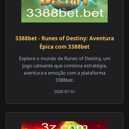
3388bet - Runes of Destiny: Aventura
Épica com 3388bet
Explore o mundo de Runes of Destiny, um
jogo cativante que combina estratégia,
aventura e emoção com a plataforma
3388bet.
2026-07-01