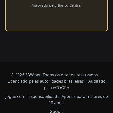
Aprovado pelo Banco Central
© 2026 3388bet. Todos os direitos reservados. |
Licenciado pelas autoridades brasileiras | Auditado
pela eCOGRA
Jogue com responsabilidade. Apenas para maiores de
18 anos.
Google