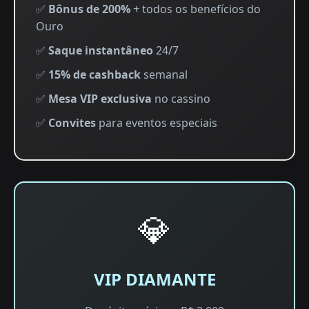
✅
Bônus de 200%
+ todos os benefícios do
Ouro
✅
Saque instantâneo
24/7
✅
15% de cashback
semanal
✅
Mesa VIP exclusiva
no cassino
✅
Convites
para eventos especiais
💎
VIP DIAMANTE