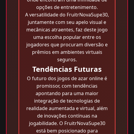
opções de entretenimento.
A versatilidade do FruitrNovaSupe30,
juntamente com seu apelo visual e
mecânicas atraentes, faz deste jogo
uma escolha popular entre os
jogadores que procuram diversão e
prêmios em ambientes virtuais
seguros.
Tendências Futuras
O futuro dos jogos de azar online é
promissor, com tendências
apontando para uma maior
integração de tecnologias de
realidade aumentada e virtual, além
de inovações contínuas na
jogabilidade. O FruitrNovaSupe30
está bem posicionado para