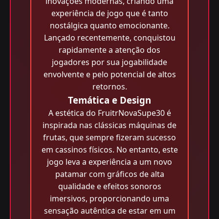
inovações modernas, criando uma
experiência de jogo que é tanto
nostálgica quanto emocionante.
Lançado recentemente, conquistou
rapidamente a atenção dos
jogadores por sua jogabilidade
envolvente e pelo potencial de altos
retornos.
Temática e Design
A estética do FruitrNovaSupe30 é
inspirada nas clássicas máquinas de
frutas, que sempre fizeram sucesso
em cassinos físicos. No entanto, este
jogo leva a experiência a um novo
patamar com gráficos de alta
qualidade e efeitos sonoros
imersivos, proporcionando uma
sensação autêntica de estar em um