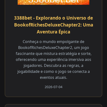
3388bet - Explorando o Universo de
BookofRichesDeluxeChapter2: Uma
Aventura Épica
Conheça o mundo empolgante de
BookofRichesDeluxeChapter2, um jogo
fascinante que mistura estratégia e sorte,
oferecendo uma experiência imersiva aos
jogadores. Descubra as regras, a
jogabilidade e como o jogo se conecta a
eventos atuais.
2026-07-04